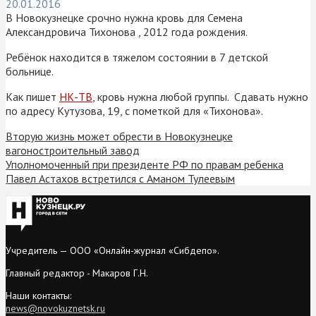
20.01.2016
В Новокузнецке срочно нужна кровь для Семена
Александровича Тихонова , 2012 года рождения.
Ребёнок находится в тяжелом состоянии в 7 детской
больнице.
Как пишет
НК-ТВ
, кровь нужна любой группы. Сдавать нужно
по адресу Кутузова, 19, с пометкой для «Тихонова».
Вторую жизнь может обрести в Новокузнецке
вагоностроительный завод
Уполномоченный при президенте РФ по правам ребенка
Павел Астахов встретился с Аманом Тулеевым
Учредитель — ООО «Онлайн-журнал «Сибдепо».
Главный редактор - Макаров Г.Н.
Наши контакты:
news@novokuznetsk.ru