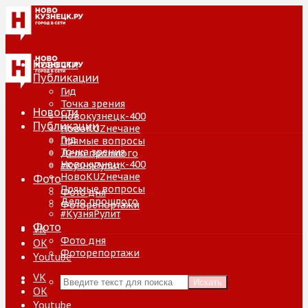
Новости
Публикации
Гид
Точка зрения
Новости
Новокузнецк-400
Публикации
НовоKUZнечане
Гид
Прямые вопросы
Точка зрения
Дело прошлого
Новокузнецк-400
#КузняРулит
НовоKUZнечане
Фото
Прямые вопросы
Фото дня
Дело прошлого
Фоторепортажи
#КузняРулит
Фото
VK
Фото дня
ОК
Фоторепортажи
Youtube
VK
Искать
ОК
Youtube