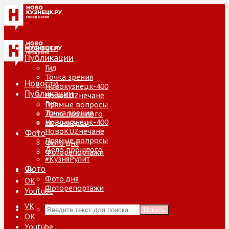
Новости
Публикации
Гид
Точка зрения
Новости
Новокузнецк-400
Публикации
НовоKUZнечане
Гид
Прямые вопросы
Точка зрения
Дело прошлого
Новокузнецк-400
#КузняРулит
НовоKUZнечане
Фото
Прямые вопросы
Фото дня
Дело прошлого
Фоторепортажи
#КузняРулит
Фото
VK
Фото дня
ОК
Фоторепортажи
Youtube
VK
Искать
ОК
Youtube