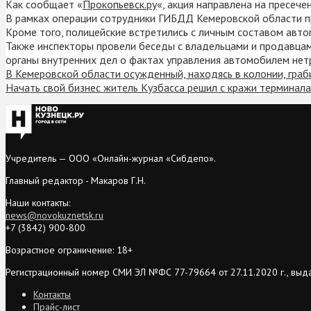
Как сообщает «
Прокопьевск.ру
«, акция направлена на пресеч
В рамках операции сотрудники ГИБДД Кемеровской области пр
Кроме того, полицейские встретились с личным составом авто
Также инспекторы провели беседы с владельцами и продавца
органы внутренних дел о фактах управления автомобилем не
В Кемеровской области осужденный, находясь в колонии, граб
Начать свой бизнес житель Кузбасса решил с кражи терминала
Учредитель — ООО «Онлайн-журнал «Сибдепо».
Главный редактор - Макаров Г.Н.
Наши контакты:
news@novokuznetsk.ru
+7 (3842) 900-800
Возрастное ограничение: 18+
Регистрационный номер СМИ ЭЛ №ФС 77-79664 от 27.11.2020 г., выд
Контакты
Прайс-лист