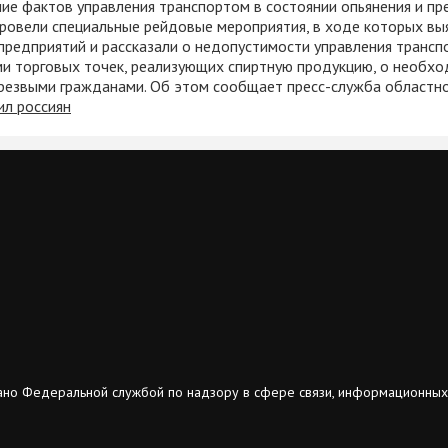
ение фактов управления транспортом в состоянии опьянения и 
овели специальные рейдовые мероприятия, в ходе которых выя
предприятий и рассказали о недопустимости управления трансп
ми торговых точек, реализующих спиртную продукцию, о необх
трезвыми гражданами. Об этом сообщает пресс-служба областн
ил россиян
ано Федеральной службой по надзору в сфере связи, информационных