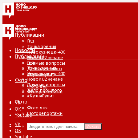
Новости
Публикации
Гид
Точка зрения
Новости
Новокузнецк-400
Публикации
НовоKUZнечане
Гид
Прямые вопросы
Точка зрения
Дело прошлого
Новокузнецк-400
#КузняРулит
НовоKUZнечане
Фото
Прямые вопросы
Фото дня
Дело прошлого
Фоторепортажи
#КузняРулит
Фото
VK
Фото дня
ОК
Фоторепортажи
Youtube
VK
Искать
ОК
Youtube