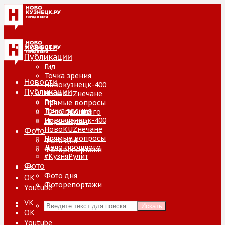
Новости
Публикации
Гид
Точка зрения
Новости
Новокузнецк-400
Публикации
НовоKUZнечане
Гид
Прямые вопросы
Точка зрения
Дело прошлого
Новокузнецк-400
#КузняРулит
НовоKUZнечане
Фото
Прямые вопросы
Фото дня
Дело прошлого
Фоторепортажи
#КузняРулит
Фото
VK
Фото дня
ОК
Фоторепортажи
Youtube
VK
Искать
ОК
Youtube