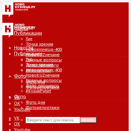
Новости
Публикации
Гид
Точка зрения
Новости
Новокузнецк-400
Публикации
НовоKUZнечане
Гид
Прямые вопросы
Точка зрения
Дело прошлого
Новокузнецк-400
#КузняРулит
НовоKUZнечане
Фото
Прямые вопросы
Фото дня
Дело прошлого
Фоторепортажи
#КузняРулит
Фото
VK
Фото дня
ОК
Фоторепортажи
Youtube
VK
Искать
ОК
Youtube