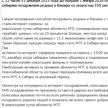
С 12 часов 31 декабря 2015 года до полудня 1 января 2016 г
сибиряки поздравляли родных и близких со скоростью 350 смс 
Самым популярным способом поздравить родных и близких с 
стали интернет-сервисы: за
новогодние сутки сибирские абоненты МТС сгенерировали пор
терабайт данных, что на 20 процентов больше, чем год назад.
объём сопоставим по размеру с 13,5 миллионами селфи или 12
Таким образом, каждую секунду через сеть МТС в Сибири прох
Пик
активности интернет-серферов пришелся на период с 19.00 до
31 декабря, когда сибиряки оживленно общались в социальных
смотрели онлайн новогодние фильмы и телепередачи.
Наибольшую активность проявили абоненты МТС в Красноярск
Новосибирской области, которые передали половину всего ин
сети МТС в Сибири за указанный период.
Несмотря на популярность интернет-поздравлений, голосовые
SMS-поздравления по-прежнему остаются широко востребован
голосовых вызовов почти во всех регионах традиционно прише
поздравить дорогих людей и пожелать им всего самого доброг
В новогодние сутки абоненты МТС