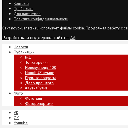
Контакты
Прайс-лист
Для партнеров
Политика конфиденциальности
Сайт novokuznetsk.ru использует файлы cookie. Продолжая работу с 
Разработка и поддержка сайта —
AA
Новости
Публикации
Гид
Точка зрения
Новокузнецк-400
НовоKUZнечане
Прямые вопросы
Дело прошлого
#КузняРулит
Фото
Фото дня
Фоторепортажи
VK
ОК
Youtube