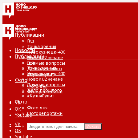
Новости
Публикации
Гид
Точка зрения
Новости
Новокузнецк-400
Публикации
НовоKUZнечане
Гид
Прямые вопросы
Точка зрения
Дело прошлого
Новокузнецк-400
#КузняРулит
НовоKUZнечане
Фото
Прямые вопросы
Фото дня
Дело прошлого
Фоторепортажи
#КузняРулит
Фото
VK
Фото дня
ОК
Фоторепортажи
Youtube
VK
Искать
ОК
Youtube