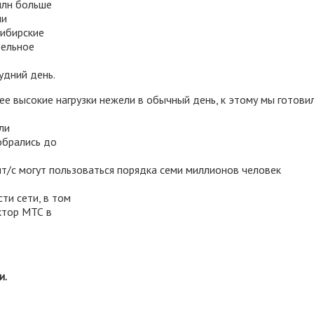
млн больше
ли
Сибирские
тельное
удний день.
е высокие нагрузки нежели в обычный день, к этому мы готови
ли
обрались до
/с могут пользоваться порядка семи миллионов человек
ти сети, в том
ктор МТС в
и.