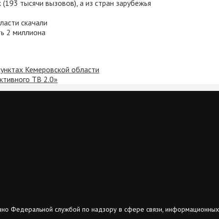
(193 тысячи вызовов), а из стран зарубежья
ласти скачали
ть 2 миллиона
пунктах Кемеровской области
ктивного ТВ 2.0»
ано Федеральной службой по надзору в сфере связи, информационных