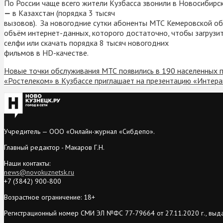
По России чаще всего жители Кузбасса звонили в Новосибирск 
—
в Казахстан (порядка 3 тысяч
вызовов). За новогодние сутки абоненты МТС Кемеровской об
объём интернет-данных, которого достаточно, чтобы загрузи
селфи или скачать порядка 8 тысяч новогодних
фильмов в
HD-качестве.
Новые точки обслуживания МТС появились в 190 населенных 
«Ростелеком» в Кузбассе приглашает на презентацию «Интера
Учредитель — ООО «Онлайн-журнал «Сибдепо».
Главный редактор - Макаров Г.Н.
Наши контакты:
news@novokuznetsk.ru
+7 (3842) 900-800
Возрастное ограничение: 18+
Регистрационный номер СМИ ЭЛ №ФС 77-79664 от 27.11.2020 г., выд