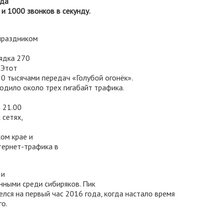
ода
и 1000 звонков в секунду.
праздником
ядка 270
 Этот
0 тысячами передач «Голубой огонёк».
одило около трех гигабайт трафика.
 21.00
 сетях,
ом крае и
тернет-трафика в
 и
ными среди сибиряков. Пик
лся на первый час 2016 года, когда настало время
о.