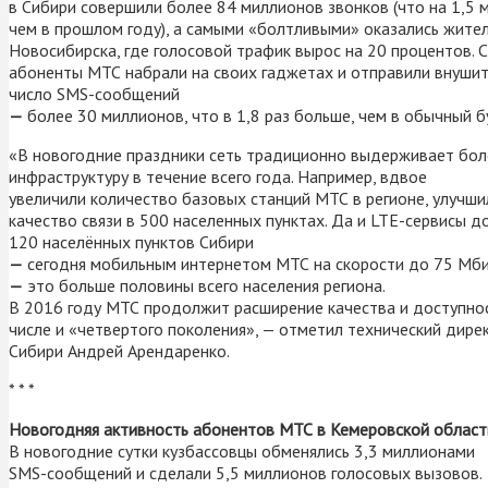
в Сибири совершили более 84 миллионов звонков (что на 1,5 
чем в прошлом году), а самыми «болтливыми» оказались жите
Новосибирска, где голосовой трафик вырос на 20 процентов. 
абоненты МТС набрали на своих гаджетах и отправили внуши
число SMS-сообщений
—
более 30 миллионов, что в 1,8 раз больше, чем в обычный б
«В новогодние праздники сеть традиционно выдерживает боле
инфраструктуру в течение всего года.
Например, вдвое
увеличили количество базовых станций МТС в регионе, улучши
качество связи в 500 населенных пунктах. Да и LTE-сервисы д
120 населённых пунктов Сибири
—
сегодня мобильным интернетом МТС на скорости до 75 Мбит
—
это больше половины всего населения региона.
В 2016 году МТС продолжит расширение качества и доступнос
числе и «четвертого поколения», — отметил технический дире
Сибири Андрей Арендаренко.
* * *
Новогодняя активность абонентов МТС в Кемеровской област
В новогодние сутки кузбассовцы обменялись 3,3 миллионами
SMS-сообщений и сделали 5,5 миллионов голосовых вызовов.