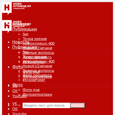
Новости
Публикации
Гид
Точка зрения
Новости
Новокузнецк-400
Публикации
НовоKUZнечане
Гид
Прямые вопросы
Точка зрения
Дело прошлого
Новокузнецк-400
#КузняРулит
НовоKUZнечане
Фото
Прямые вопросы
Фото дня
Дело прошлого
Фоторепортажи
#КузняРулит
Фото
VK
Фото дня
ОК
Фоторепортажи
Youtube
VK
Искать
ОК
Youtube