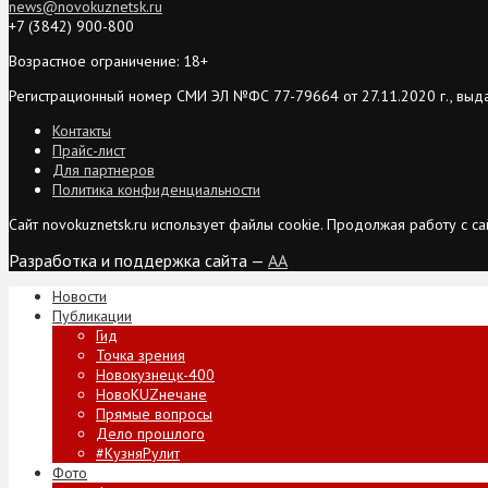
news@novokuznetsk.ru
+7 (3842) 900-800
Возрастное ограничение: 18+
Регистрационный номер СМИ ЭЛ №ФС 77-79664 от 27.11.2020 г., выд
Контакты
Прайс-лист
Для партнеров
Политика конфиденциальности
Сайт novokuznetsk.ru использует файлы cookie. Продолжая работу с 
Разработка и поддержка сайта —
AA
Новости
Публикации
Гид
Точка зрения
Новокузнецк-400
НовоKUZнечане
Прямые вопросы
Дело прошлого
#КузняРулит
Фото