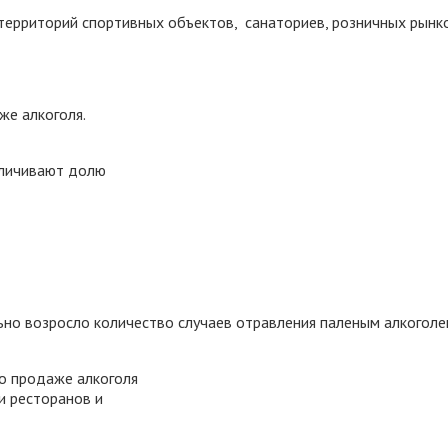
 территорий спортивных объектов, санаториев, розничных рынко
же алкоголя.
еличивают долю
льно
возросло количество случаев отравления паленым алкоголе
по продаже алкоголя
 и ресторанов и