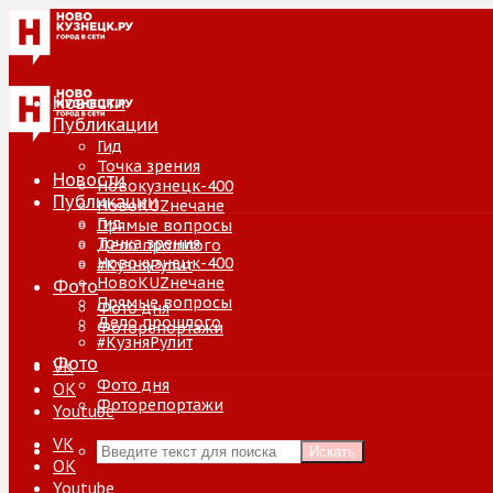
Новости
Публикации
Гид
Точка зрения
Новости
Новокузнецк-400
Публикации
НовоKUZнечане
Гид
Прямые вопросы
Точка зрения
Дело прошлого
Новокузнецк-400
#КузняРулит
НовоKUZнечане
Фото
Прямые вопросы
Фото дня
Дело прошлого
Фоторепортажи
#КузняРулит
Фото
VK
Фото дня
ОК
Фоторепортажи
Youtube
VK
Искать
ОК
Youtube