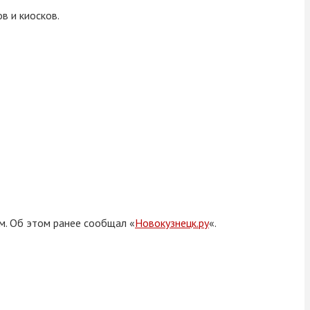
в и киосков.
м. Об этом ранее сообщал «
Новокузнецк.ру
«.