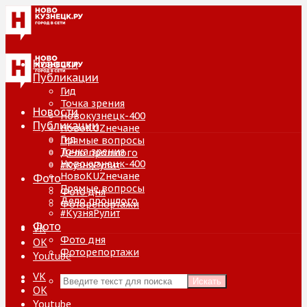
Новости
Публикации
Гид
Точка зрения
Новости
Новокузнецк-400
Публикации
НовоKUZнечане
Гид
Прямые вопросы
Точка зрения
Дело прошлого
Новокузнецк-400
#КузняРулит
НовоKUZнечане
Фото
Прямые вопросы
Фото дня
Дело прошлого
Фоторепортажи
#КузняРулит
Фото
VK
Фото дня
ОК
Фоторепортажи
Youtube
VK
Искать
ОК
Youtube