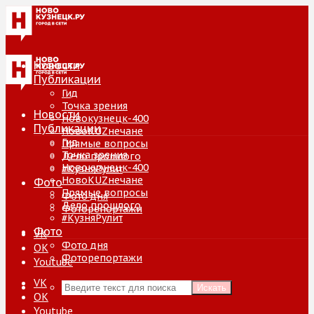
Новости
Публикации
Гид
Точка зрения
Новости
Новокузнецк-400
Публикации
НовоKUZнечане
Гид
Прямые вопросы
Точка зрения
Дело прошлого
Новокузнецк-400
#КузняРулит
НовоKUZнечане
Фото
Прямые вопросы
Фото дня
Дело прошлого
Фоторепортажи
#КузняРулит
Фото
VK
Фото дня
ОК
Фоторепортажи
Youtube
VK
Искать
ОК
Youtube