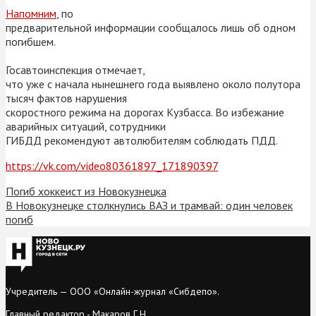
Напомним
, по
предварительной информации сообщалось лишь об одном
погибшем.
Госавтоинспекция отмечает,
что уже с начала нынешнего года выявлено около полутора
тысяч фактов нарушения
скоростного режима на дорогах Кузбасса. Во избежание
аварийных ситуаций, сотрудники
ГИБДД рекомендуют автолюбителям соблюдать ПДД.
https://vk.com/video80361897_171890397
Погиб хоккеист из Новокузнецка
В Новокузнецке столкнулись ВАЗ и трамвай: один человек
погиб
Учредитель — ООО «Онлайн-журнал «Сибдепо».
Главный редактор - Макаров Г.Н.