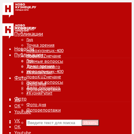
Новости
Публикации
Гид
Точка зрения
Новости
Новокузнецк-400
Публикации
НовоKUZнечане
Гид
Прямые вопросы
Точка зрения
Дело прошлого
Новокузнецк-400
#КузняРулит
НовоKUZнечане
Фото
Прямые вопросы
Фото дня
Дело прошлого
Фоторепортажи
#КузняРулит
Фото
VK
Фото дня
ОК
Фоторепортажи
Youtube
VK
Искать
ОК
Youtube