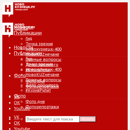
Новости
Публикации
Гид
Точка зрения
Новости
Новокузнецк-400
Публикации
НовоKUZнечане
Гид
Прямые вопросы
Точка зрения
Дело прошлого
Новокузнецк-400
#КузняРулит
НовоKUZнечане
Фото
Прямые вопросы
Фото дня
Дело прошлого
Фоторепортажи
#КузняРулит
Фото
VK
Фото дня
ОК
Фоторепортажи
Youtube
VK
Искать
ОК
Youtube