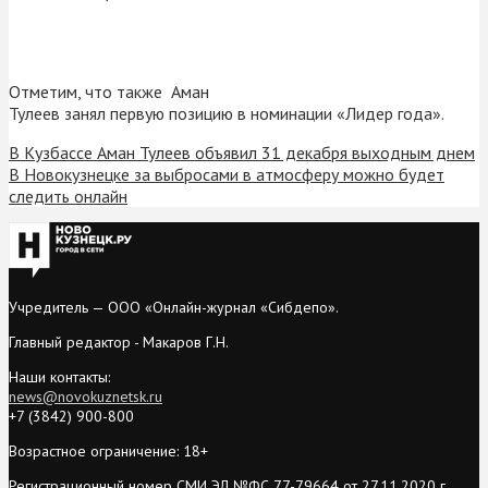
Отметим, что также Аман
Тулеев занял первую позицию в номинации «Лидер года».
В Кузбассе Аман Тулеев объявил 31 декабря выходным днем
В Новокузнецке за выбросами в атмосферу можно будет
следить онлайн
Учредитель — ООО «Онлайн-журнал «Сибдепо».
Главный редактор - Макаров Г.Н.
Наши контакты:
news@novokuznetsk.ru
+7 (3842) 900-800
Возрастное ограничение: 18+
Регистрационный номер СМИ ЭЛ №ФС 77-79664 от 27.11.2020 г.,