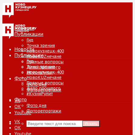
Новости
Публикации
Гид
Точка зрения
Новости
Новокузнецк-400
Публикации
НовоKUZнечане
Гид
Прямые вопросы
Точка зрения
Дело прошлого
Новокузнецк-400
#КузняРулит
НовоKUZнечане
Фото
Прямые вопросы
Фото дня
Дело прошлого
Фоторепортажи
#КузняРулит
Фото
VK
Фото дня
ОК
Фоторепортажи
Youtube
VK
Искать
ОК
Youtube