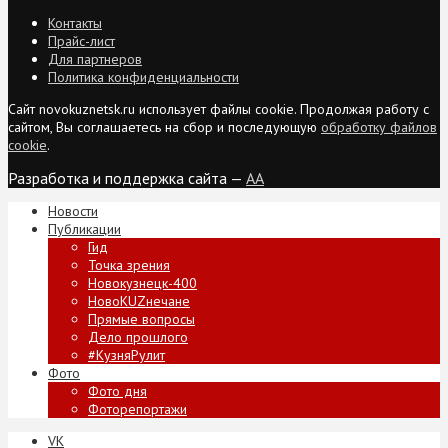
Контакты
Прайс-лист
Для партнеров
Политика конфиденциальности
Сайт novokuznetsk.ru использует файлы cookie. Продолжая работу с
сайтом, Вы соглашаетесь на сбор и последующую
обработку файлов
cookie
.
Разработка и поддержка сайта —
AA
Новости
Публикации
Гид
Точка зрения
Новокузнецк-400
НовоKUZнечане
Прямые вопросы
Дело прошлого
#КузняРулит
Фото
Фото дня
Фоторепортажи
VK