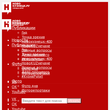
Новости
Публикации
Гид
Точка зрения
Новости
Новокузнецк-400
Публикации
НовоKUZнечане
Гид
Прямые вопросы
Точка зрения
Дело прошлого
Новокузнецк-400
#КузняРулит
НовоKUZнечане
Фото
Прямые вопросы
Фото дня
Дело прошлого
Фоторепортажи
#КузняРулит
Фото
VK
Фото дня
ОК
Фоторепортажи
Youtube
VK
Искать
ОК
Youtube