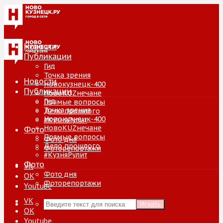
Новости
Публикации
Гид
Точка зрения
Новости
Новокузнецк-400
Публикации
НовоKUZнечане
Гид
Прямые вопросы
Точка зрения
Дело прошлого
Новокузнецк-400
#КузняРулит
НовоKUZнечане
Фото
Прямые вопросы
Фото дня
Дело прошлого
Фоторепортажи
#КузняРулит
Фото
VK
Фото дня
ОК
Фоторепортажи
Youtube
VK
Искать
ОК
Youtube