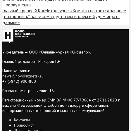
Новокузнецка
Главный тренер ХК «Металлург»: «Кое-кто пытается заранее
„похоронить“ нашу команду, но мы играем и будем играть
дальше»
Учредитель — ООО «Онлайн-журнал «Сибдепо».
Главный редактор - Макаров Г.Н.
Наши контакты:
news@novokuznetsk.ru
+7 (3842) 900-800
Возрастное ограничение: 18+
Регистрационный номер СМИ ЭЛ №ФС 77-79664 от 27.11.2020 г.,
выдано Федеральной службой по надзору в сфере связи,
информационных технологий и массовых коммуникаций
Контакты
Прайс-лист
Для партнеров