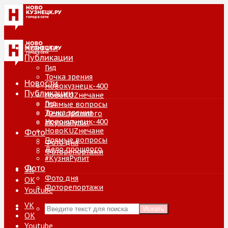
Новости
Публикации
Гид
Точка зрения
Новости
Новокузнецк-400
Публикации
НовоKUZнечане
Гид
Прямые вопросы
Точка зрения
Дело прошлого
Новокузнецк-400
#КузняРулит
НовоKUZнечане
Фото
Прямые вопросы
Фото дня
Дело прошлого
Фоторепортажи
#КузняРулит
Фото
VK
Фото дня
ОК
Фоторепортажи
Youtube
VK
Искать
ОК
Youtube