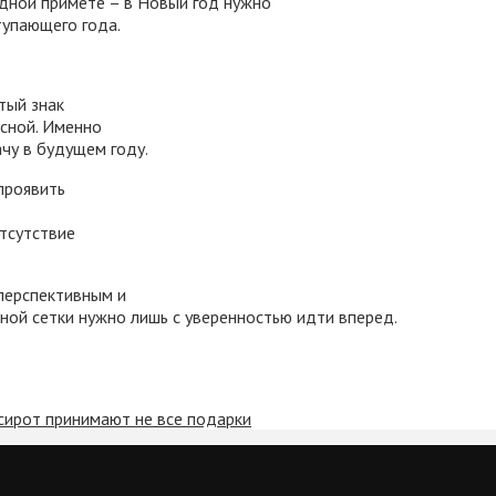
одной примете – в Новый год нужно
ступающего года.
тый знак
асной. Именно
ачу в будущем году.
проявить
отсутствие
перспективным и
ной сетки нужно лишь с уверенностью идти вперед.
сирот принимают не все подарки