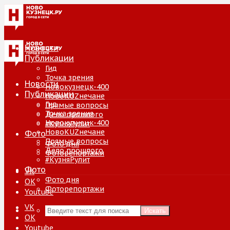
Новости
Публикации
Гид
Точка зрения
Новости
Новокузнецк-400
Публикации
НовоKUZнечане
Гид
Прямые вопросы
Точка зрения
Дело прошлого
Новокузнецк-400
#КузняРулит
НовоKUZнечане
Фото
Прямые вопросы
Фото дня
Дело прошлого
Фоторепортажи
#КузняРулит
Фото
VK
Фото дня
ОК
Фоторепортажи
Youtube
VK
Искать
ОК
Youtube