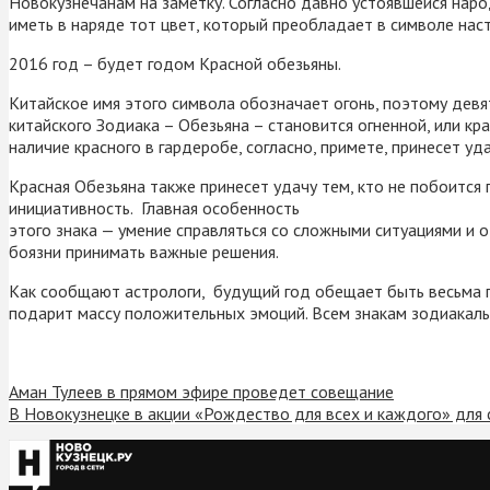
Новокузнечанам на заметку. Согласно давно устоявшейся нар
иметь в наряде тот цвет, который преобладает в символе на
2016 год – будет годом Красной обезьяны.
Китайское имя этого символа обозначает огонь, поэтому девя
китайского Зодиака – Обезьяна – становится огненной, или кр
наличие красного в гардеробе, согласно, примете, принесет уд
Красная Обезьяна также принесет удачу тем, кто не побоится 
инициативность. Главная особенность
этого знака — умение справляться со сложными ситуациями и 
боязни принимать важные решения.
Как сообщают астрологи, будущий год обещает быть весьма 
подарит массу положительных эмоций. Всем знакам зодиакаль
Аман Тулеев в прямом эфире проведет совещание
В Новокузнецке в акции «Рождество для всех и каждого» для 