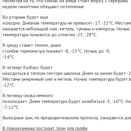
Несмотря на то, что сейчас на улице стоит мороз, с середины
недели синоптики обещают потепление.
Во вторник будет еще
холодно. Дневная температура не превысит -17, -22°С. Местам
ожидается небольшой снег, метель, туманы и изморозь. Ночью
температура понизится до отметки -23, -28°С.
В среду станет теплее, днем
столбик термометра покажет -8, -13°С. Ночью до -9,
-14°С.
В четверг Кузбасс будет
находиться в теплом секторе циклона. Днем за окном будет -2,
Местами умеренный снег и метель. Ночью температура будет в
-12°С.
В пятницу снова немного
похолодает. Днем температура будет колебаться -5, -10°С. Н
-7,-12°С.
Выходные дни, по предварительному прогнозу, ожидаются до
В Новокузнецке построят трон для селфи