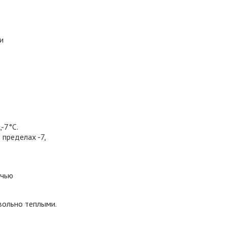
и
-7°С.
 пределах -7,
очью
вольно теплыми.