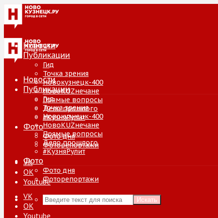
Новости
Публикации
Гид
Точка зрения
Новости
Новокузнецк-400
Публикации
НовоKUZнечане
Гид
Прямые вопросы
Точка зрения
Дело прошлого
Новокузнецк-400
#КузняРулит
НовоKUZнечане
Фото
Прямые вопросы
Фото дня
Дело прошлого
Фоторепортажи
#КузняРулит
Фото
VK
Фото дня
ОК
Фоторепортажи
Youtube
VK
Искать
ОК
Youtube