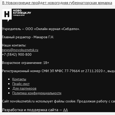
В Новокузнецке пройдет новогодняя губернаторская ярмарка
Учредитель — ООО «Онлайн-журнал «Сибдепо».
Главный редактор - Макаров Г.Н.
Наши контакты:
news@novokuznetsk.ru
+7 (3842) 900-800
Возрастное ограничение: 18+
Регистрационный номер СМИ ЭЛ №ФС 77-79664 от 27.11.2020 г., выд
Контакты
Прайс-лист
Для партнеров
Политика конфиденциальности
Сайт novokuznetsk.ru использует файлы cookie. Продолжая работу с 
Разработка и поддержка сайта —
AA