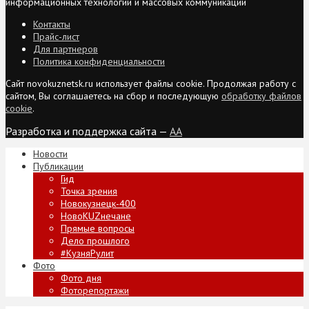
информационных технологий и массовых коммуникаций
Контакты
Прайс-лист
Для партнеров
Политика конфиденциальности
Сайт novokuznetsk.ru использует файлы cookie. Продолжая работу с
сайтом, Вы соглашаетесь на сбор и последующую
обработку файлов
cookie
.
Разработка и поддержка сайта —
AA
Новости
Публикации
Гид
Точка зрения
Новокузнецк-400
НовоKUZнечане
Прямые вопросы
Дело прошлого
#КузняРулит
Фото
Фото дня
Фоторепортажи