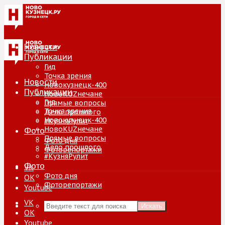
Новости
Публикации
Гид
Точка зрения
Новости
Новокузнецк-400
Публикации
НовоKUZнечане
Гид
Прямые вопросы
Точка зрения
Дело прошлого
Новокузнецк-400
#КузняРулит
НовоKUZнечане
Фото
Прямые вопросы
Фото дня
Дело прошлого
Фоторепортажи
#КузняРулит
Фото
VK
Фото дня
ОК
Фоторепортажи
Youtube
VK
Искать
ОК
Youtube