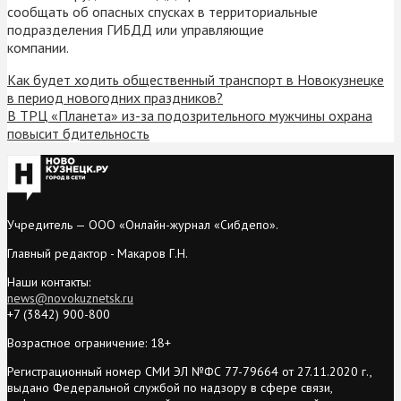
сообщать об опасных спусках в территориальные
подразделения ГИБДД или управляющие
компании.
Как будет ходить общественный транспорт в Новокузнецке
в период новогодних праздников?
В ТРЦ «Планета» из-за подозрительного мужчины охрана
повысит бдительность
Учредитель — ООО «Онлайн-журнал «Сибдепо».
Главный редактор - Макаров Г.Н.
Наши контакты:
news@novokuznetsk.ru
+7 (3842) 900-800
Возрастное ограничение: 18+
Регистрационный номер СМИ ЭЛ №ФС 77-79664 от 27.11.2020 г.,
выдано Федеральной службой по надзору в сфере связи,