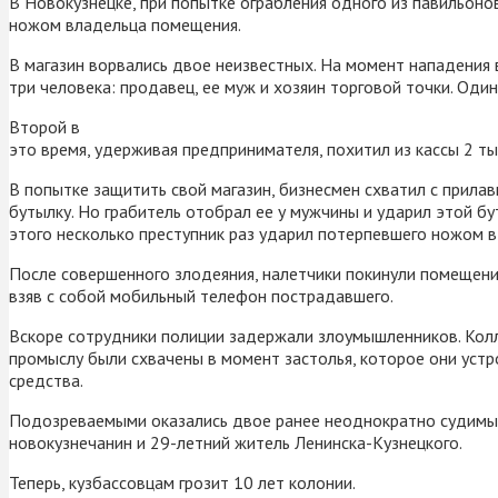
В Новокузнецке, при попытке ограбления одного из павильонов
ножом владельца помещения.
В магазин ворвались двое неизвестных. На момент нападения
три человека: продавец, ее муж и хозяин торговой точки. Од
Второй в
это время, удерживая предпринимателя, похитил из кассы 2 ты
В попытке защитить свой магазин, бизнесмен схватил с прилав
бутылку. Но грабитель отобрал ее у мужчины и ударил этой бу
этого несколько преступник раз ударил потерпевшего ножом в 
После совершенного злодеяния, налетчики покинули помещени
взяв с собой мобильный телефон пострадавшего.
Вскоре сотрудники полиции задержали злоумышленников. Колл
промыслу были схвачены в момент застолья, которое они уст
средства.
Подозреваемыми оказались двое ранее неоднократно судимы
новокузнечанин и 29-летний житель Ленинска-Кузнецкого.
Теперь, кузбассовцам грозит 10 лет колонии.