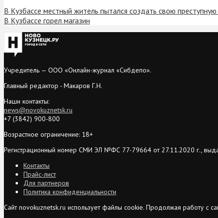
В Кузбассе местный житель пытался создать свою преступную 
В Кузбассе горел магазин
Учредитель — ООО «Онлайн-журнал «Сибдепо».
Главный редактор - Макаров Г.Н.
Наши контакты:
news@novokuznetsk.ru
+7 (3842) 900-800
Возрастное ограничение: 18+
Регистрационный номер СМИ ЭЛ №ФС 77-79664 от 27.11.2020 г., выд
Контакты
Прайс-лист
Для партнеров
Политика конфиденциальности
Сайт novokuznetsk.ru использует файлы cookie. Продолжая работу с 