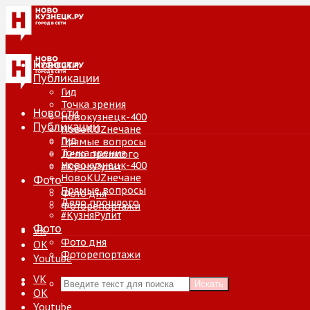
Новости
Публикации
Гид
Точка зрения
Новости
Новокузнецк-400
Публикации
НовоKUZнечане
Гид
Прямые вопросы
Точка зрения
Дело прошлого
Новокузнецк-400
#КузняРулит
НовоKUZнечане
Фото
Прямые вопросы
Фото дня
Дело прошлого
Фоторепортажи
#КузняРулит
Фото
VK
Фото дня
ОК
Фоторепортажи
Youtube
VK
Искать
ОК
Youtube