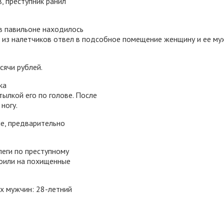
, преступник ранил
 в павильоне находилось
ин из налетчиков отвел в подсобное помещение женщину и ее му
сячи рублей.
ка
тылкой его по голове. После
ногу.
е, предварительно
еги по преступному
роили на похищенные
х мужчин: 28-летний