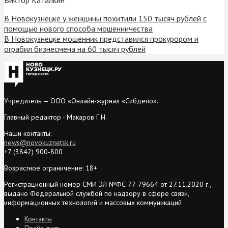
В Новокузнецке у женщины похитили 150 тысяч рублей с
помощью нового способа мошенничества
В Новокузнецке мошенник представился прокурором и
ограбил бизнесмена на 60 тысяч рублей
Учредитель — ООО «Онлайн-журнал «Сибдепо».
Главный редактор - Макаров Г.Н.
Наши контакты:
news@novokuznetsk.ru
+7 (3842) 900-800
Возрастное ограничение: 18+
Регистрационный номер СМИ ЭЛ №ФС 77-79664 от 27.11.2020 г.,
выдано Федеральной службой по надзору в сфере связи,
информационных технологий и массовых коммуникаций
Контакты
Прайс-лист