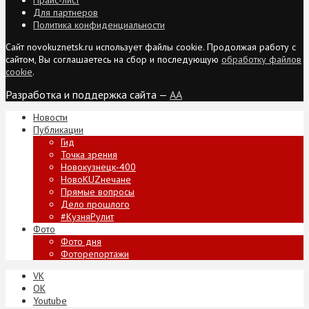
Для партнеров
Политика конфиденциальности
Сайт novokuznetsk.ru использует файлы cookie. Продолжая работу с
сайтом, Вы соглашаетесь на сбор и последующую
обработку файлов
cookie
.
Разработка и поддержка сайта —
AA
Новости
Публикации
Гид
Точка зрения
Новокузнецк-400
НовоKUZнечане
Прямые вопросы
Дело прошлого
#КузняРулит
Фото
Фото дня
Фоторепортажи
VK
ОК
Youtube