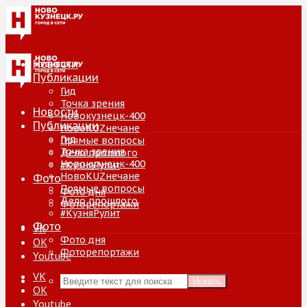
Новости
Публикации
Гид
Точка зрения
Новости
Новокузнецк-400
Публикации
НовоKUZнечане
Гид
Прямые вопросы
Точка зрения
Дело прошлого
Новокузнецк-400
#КузняРулит
НовоKUZнечане
Фото
Прямые вопросы
Фото дня
Дело прошлого
Фоторепортажи
#КузняРулит
Фото
VK
Фото дня
ОК
Фоторепортажи
Youtube
VK
Искать
ОК
Youtube