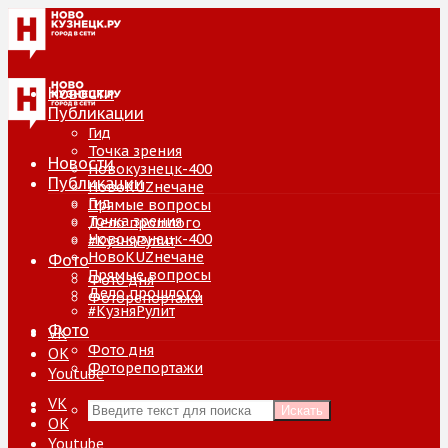
Новости
Публикации
Гид
Точка зрения
Новости
Новокузнецк-400
Публикации
НовоKUZнечане
Гид
Прямые вопросы
Точка зрения
Дело прошлого
Новокузнецк-400
#КузняРулит
НовоKUZнечане
Фото
Прямые вопросы
Фото дня
Дело прошлого
Фоторепортажи
#КузняРулит
Фото
VK
Фото дня
ОК
Фоторепортажи
Youtube
VK
Искать
ОК
Youtube