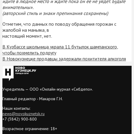
идите в людное место и ждите пока он ее не уйдет. Будьте
внимательны».
(авторский стиль и знаки препинания сохранены)
Отметим, что данных по поводу обращения горожан с
жалобой на маньяка, в
настоящий момент, нет.
В Кузбассе школьница украла 11 бутылок шампанского,
чтобы похмелить подругу
В Новокузнецке продавцы задержали похитителя алкоголя
Учредитель — ООО «Онлайн-журнал «Сибдепо».
Главный редактор - Макаров Г.Н.
Наши контакты:
news@novokuznetsk.ru
+7 (3842) 900-800
Возрастное ограничение: 18+