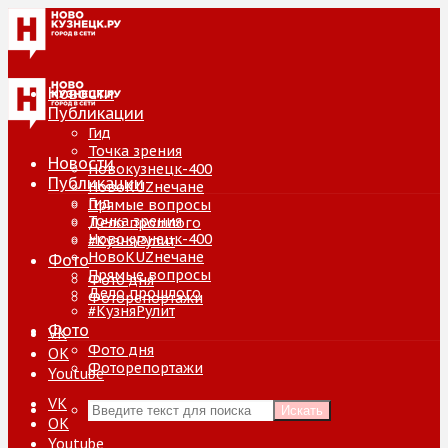
Новости
Публикации
Гид
Точка зрения
Новости
Новокузнецк-400
Публикации
НовоKUZнечане
Гид
Прямые вопросы
Точка зрения
Дело прошлого
Новокузнецк-400
#КузняРулит
НовоKUZнечане
Фото
Прямые вопросы
Фото дня
Дело прошлого
Фоторепортажи
#КузняРулит
Фото
VK
Фото дня
ОК
Фоторепортажи
Youtube
VK
Искать
ОК
Youtube