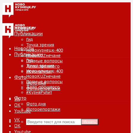
Новости
Публикации
Гид
Точка зрения
Новости
Новокузнецк-400
Публикации
НовоKUZнечане
Гид
Прямые вопросы
Точка зрения
Дело прошлого
Новокузнецк-400
#КузняРулит
НовоKUZнечане
Фото
Прямые вопросы
Фото дня
Дело прошлого
Фоторепортажи
#КузняРулит
Фото
VK
Фото дня
ОК
Фоторепортажи
Youtube
VK
Искать
ОК
Youtube