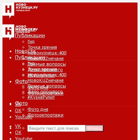
Новости
Публикации
Гид
Точка зрения
Новости
Новокузнецк-400
Публикации
НовоKUZнечане
Гид
Прямые вопросы
Точка зрения
Дело прошлого
Новокузнецк-400
#КузняРулит
НовоKUZнечане
Фото
Прямые вопросы
Фото дня
Дело прошлого
Фоторепортажи
#КузняРулит
Фото
VK
Фото дня
ОК
Фоторепортажи
Youtube
VK
Искать
ОК
Youtube