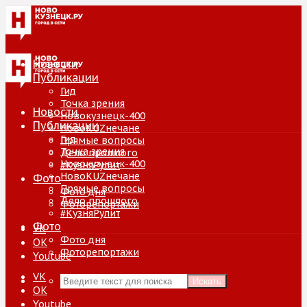
Новости
Публикации
Гид
Точка зрения
Новости
Новокузнецк-400
Публикации
НовоKUZнечане
Гид
Прямые вопросы
Точка зрения
Дело прошлого
Новокузнецк-400
#КузняРулит
НовоKUZнечане
Фото
Прямые вопросы
Фото дня
Дело прошлого
Фоторепортажи
#КузняРулит
Фото
VK
Фото дня
ОК
Фоторепортажи
Youtube
VK
Искать
ОК
Youtube