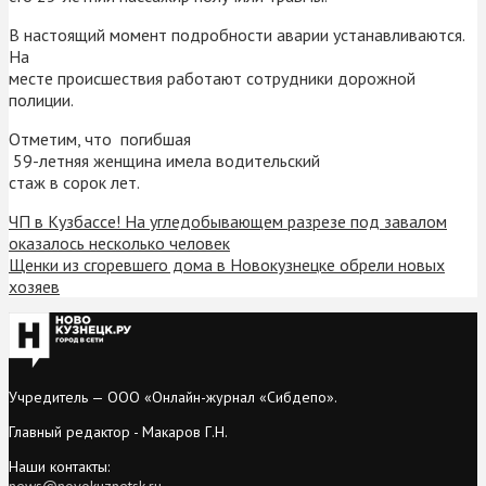
В настоящий момент подробности аварии устанавливаются.
На
месте происшествия работают сотрудники дорожной
полиции.
Отметим, что погибшая
59-летняя женщина имела водительский
стаж в сорок лет.
ЧП в Кузбассе! На угледобывающем разрезе под завалом
оказалось несколько человек
Щенки из сгоревшего дома в Новокузнецке обрели новых
хозяев
Учредитель — ООО «Онлайн-журнал «Сибдепо».
Главный редактор - Макаров Г.Н.
Наши контакты:
news@novokuznetsk.ru