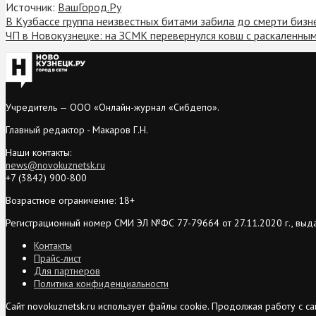
Источник:
ВашГород.Ру
В Кузбассе группа неизвестных битами забила до смерти бизн
ЧП в Новокузнецке: на ЗСМК перевернулся ковш с раскаленны
Учредитель — ООО «Онлайн-журнал «Сибдепо».
Главный редактор - Макаров Г.Н.
Наши контакты:
news@novokuznetsk.ru
+7 (3842) 900-800
Возрастное ограничение: 18+
Регистрационный номер СМИ ЭЛ №ФС 77-79664 от 27.11.2020 г., выд
Контакты
Прайс-лист
Для партнеров
Политика конфиденциальности
Сайт novokuznetsk.ru использует файлы cookie. Продолжая работу с 