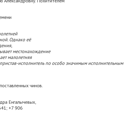
лю Александровну. Похитителем
ремени
нолетней
ной. Однако её
дения,
рывает местонахождение
дает малолетняя
ый пристав-исполнитель по особо значимым исполнительным
поставленных чинов.
ндра Енгалычевых,
641; +7 906