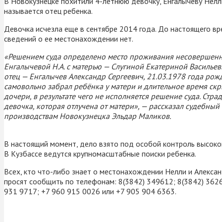
В Новокузнецке похитили 4-летнюю девочку, Енгалычеву Нел
называется отец ребенка.
Девочка исчезла еще в сентябре 2014 года. До настоящего в
сведений о ее местонахождении нет.
«Решением суда определено место проживания несовершен
Енгалычевой Н.А. с матерью — Слугиной Екатериной Васильев
отец — Енгалычев Александр Сергеевич, 21.03.1978 года рож
самовольно забрал ребёнка у матери и длительное время ск
дочери, в результате чего не исполняется решение суда. Стра
девочка, которая отлучена от матери», — рассказал судебн
производствам Новокузнецка Эльдар Маликов.
В настоящий момент, дело взято под особой контроль высоко
В Кузбассе ведутся крупномасштабные поиски ребенка.
Всех, кто что-либо знает о местонахождении Нелли и Алекса
просят сообщить по телефонам: 8(3842) 349612; 8(3842) 362
931 9717; +7 960 915 0026 или +7 905 904 6363.