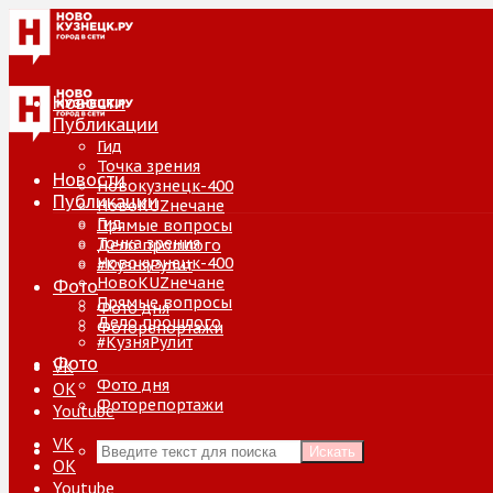
Новости
Публикации
Гид
Точка зрения
Новости
Новокузнецк-400
Публикации
НовоKUZнечане
Гид
Прямые вопросы
Точка зрения
Дело прошлого
Новокузнецк-400
#КузняРулит
НовоKUZнечане
Фото
Прямые вопросы
Фото дня
Дело прошлого
Фоторепортажи
#КузняРулит
Фото
VK
Фото дня
ОК
Фоторепортажи
Youtube
VK
Искать
ОК
Youtube