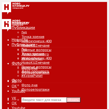
Новости
Публикации
Гид
Точка зрения
Новости
Новокузнецк-400
Публикации
НовоKUZнечане
Гид
Прямые вопросы
Точка зрения
Дело прошлого
Новокузнецк-400
#КузняРулит
НовоKUZнечане
Фото
Прямые вопросы
Фото дня
Дело прошлого
Фоторепортажи
#КузняРулит
Фото
VK
Фото дня
ОК
Фоторепортажи
Youtube
VK
Искать
ОК
Youtube