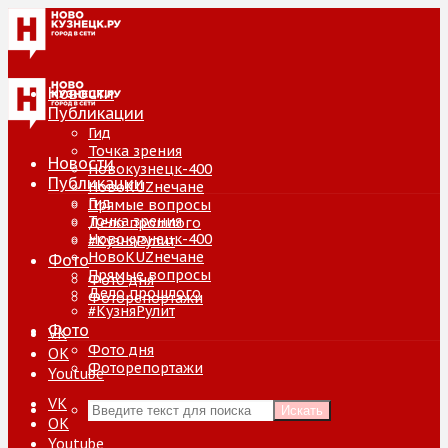
Новости
Публикации
Гид
Точка зрения
Новости
Новокузнецк-400
Публикации
НовоKUZнечане
Гид
Прямые вопросы
Точка зрения
Дело прошлого
Новокузнецк-400
#КузняРулит
НовоKUZнечане
Фото
Прямые вопросы
Фото дня
Дело прошлого
Фоторепортажи
#КузняРулит
Фото
VK
Фото дня
ОК
Фоторепортажи
Youtube
VK
Искать
ОК
Youtube