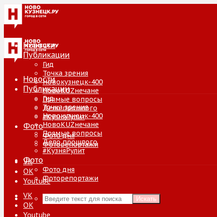
Новости
Публикации
Гид
Точка зрения
Новости
Новокузнецк-400
Публикации
НовоKUZнечане
Гид
Прямые вопросы
Точка зрения
Дело прошлого
Новокузнецк-400
#КузняРулит
НовоKUZнечане
Фото
Прямые вопросы
Фото дня
Дело прошлого
Фоторепортажи
#КузняРулит
Фото
VK
Фото дня
ОК
Фоторепортажи
Youtube
VK
Искать
ОК
Youtube