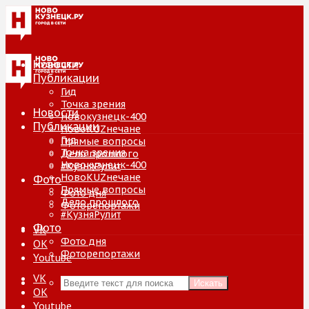
Новости
Публикации
Гид
Точка зрения
Новости
Новокузнецк-400
Публикации
НовоKUZнечане
Гид
Прямые вопросы
Точка зрения
Дело прошлого
Новокузнецк-400
#КузняРулит
НовоKUZнечане
Фото
Прямые вопросы
Фото дня
Дело прошлого
Фоторепортажи
#КузняРулит
Фото
VK
Фото дня
ОК
Фоторепортажи
Youtube
VK
Искать
ОК
Youtube