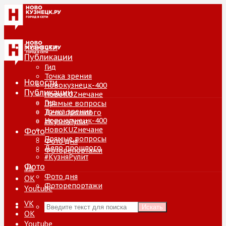
Новости
Публикации
Гид
Точка зрения
Новости
Новокузнецк-400
Публикации
НовоKUZнечане
Гид
Прямые вопросы
Точка зрения
Дело прошлого
Новокузнецк-400
#КузняРулит
НовоKUZнечане
Фото
Прямые вопросы
Фото дня
Дело прошлого
Фоторепортажи
#КузняРулит
Фото
VK
Фото дня
ОК
Фоторепортажи
Youtube
VK
Искать
ОК
Youtube