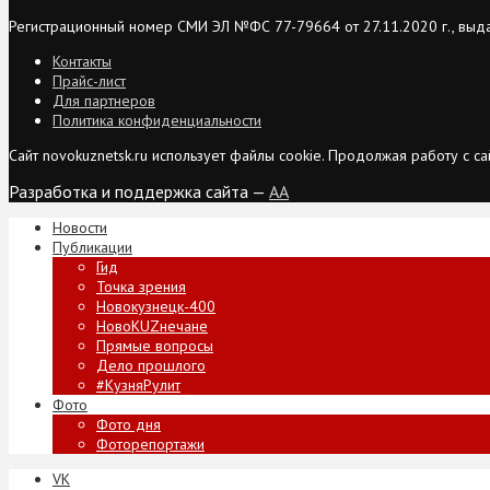
Регистрационный номер СМИ ЭЛ №ФС 77-79664 от 27.11.2020 г., выд
Контакты
Прайс-лист
Для партнеров
Политика конфиденциальности
Сайт novokuznetsk.ru использует файлы cookie. Продолжая работу с 
Разработка и поддержка сайта —
AA
Новости
Публикации
Гид
Точка зрения
Новокузнецк-400
НовоKUZнечане
Прямые вопросы
Дело прошлого
#КузняРулит
Фото
Фото дня
Фоторепортажи
VK