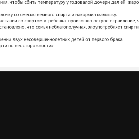
нения, чтобы сбить температуру у годовалой дочери дал ей жа
ылочку со смесью немного спирта и накормил малышку.
четании со спиртом у ребенка произошло острое отравление, 
тановлено, что семья неблагополучная, злоупотребляет спиртн
шении двух несовершеннолетних детей от первого брака.
рти по неосторожности».