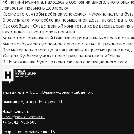
46-летний мужчина, находясь в состоянии алкогольного опья
лекарства, превысив дозировку.
Кроме этого, чтобы ребенок успокоился, мужчина налил в бут
В результате употребления повышенной дозы лекарства в со
Как сообщает Следственный комитет, в ходе расследования ус
находилась на контроле в полиции.
Более того, обвиняемый был лишен родительских прав в отно
Было возбуждено уголовное дело по статье «Причинение сме
Все материалы этого дела направлены на рассмотрение в суд.
Жители Кузбасса увидят полет ракеты-носителя «Союз»
В Новокузнецке будет открыт филиал апелляционного суда
Учредитель — ООО «Онлайн-журнал «Сибдепо».
Главный редактор - Макаров Г.Н.
Наши контакты:
news@novokuznetsk.ru
+7 (3842) 900-800
Возрастное ограничение: 18+