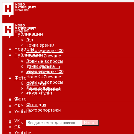
Новости
Публикации
Гид
Точка зрения
Новости
Новокузнецк-400
Публикации
НовоKUZнечане
Гид
Прямые вопросы
Точка зрения
Дело прошлого
Новокузнецк-400
#КузняРулит
НовоKUZнечане
Фото
Прямые вопросы
Фото дня
Дело прошлого
Фоторепортажи
#КузняРулит
Фото
VK
Фото дня
ОК
Фоторепортажи
Youtube
VK
Искать
ОК
Youtube