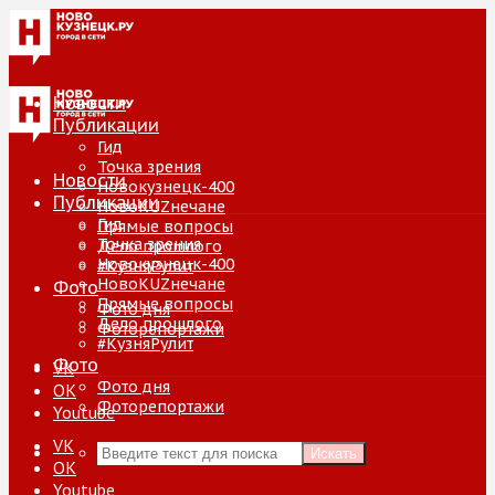
Новости
Публикации
Гид
Точка зрения
Новости
Новокузнецк-400
Публикации
НовоKUZнечане
Гид
Прямые вопросы
Точка зрения
Дело прошлого
Новокузнецк-400
#КузняРулит
НовоKUZнечане
Фото
Прямые вопросы
Фото дня
Дело прошлого
Фоторепортажи
#КузняРулит
Фото
VK
Фото дня
ОК
Фоторепортажи
Youtube
VK
Искать
ОК
Youtube