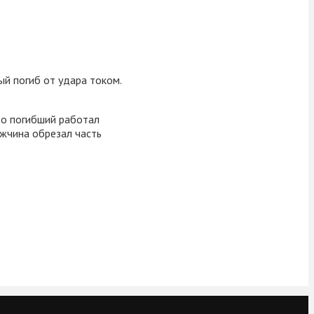
ый погиб от удара током.
то погибший работал
ужчина обрезал часть