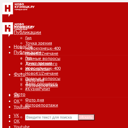
Новости
Публикации
Гид
Точка зрения
Новости
Новокузнецк-400
Публикации
НовоKUZнечане
Гид
Прямые вопросы
Точка зрения
Дело прошлого
Новокузнецк-400
#КузняРулит
НовоKUZнечане
Фото
Прямые вопросы
Фото дня
Дело прошлого
Фоторепортажи
#КузняРулит
Фото
VK
Фото дня
ОК
Фоторепортажи
Youtube
VK
Искать
ОК
Youtube