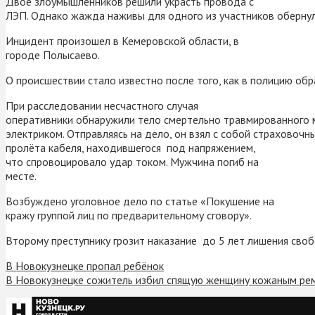
Двое злоумышленников решили украсть провода с
ЛЭП. Однако жажда наживы для одного из участников обернула
Инцидент произошел в Кемеровской области, в
городе Полысаево.
О происшествии стало известно после того, как в полицию обр
При расследовании несчастного случая
оперативники обнаружили тело смертельно травмированного м
электриком. Отправляясь на дело, он взял с собой страховоч
пролёта кабеля, находившегося под напряжением,
что спровоцировало удар током. Мужчина погиб на
месте.
Возбуждено уголовное дело по статье «Покушение на
кражу группой лиц по предварительному сговору».
Второму преступнику грозит наказание до 5 лет лишения сво
В Новокузнецке пропал ребёнок
В Новокузнецке сожитель избил спящую женщину кожаным ре