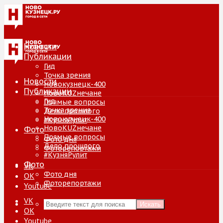
Новости
Публикации
Гид
Точка зрения
Новости
Новокузнецк-400
Публикации
НовоKUZнечане
Гид
Прямые вопросы
Точка зрения
Дело прошлого
Новокузнецк-400
#КузняРулит
НовоKUZнечане
Фото
Прямые вопросы
Фото дня
Дело прошлого
Фоторепортажи
#КузняРулит
Фото
VK
Фото дня
ОК
Фоторепортажи
Youtube
VK
Искать
ОК
Youtube