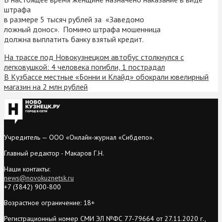
штрафа
в размере 5 тысяч рублей за «Заведомо
ложный донос». Помимо штрафа мошенница
должна выплатить банку взятый кредит.
На трассе под Новокузнецком автобус столкнулся с
легковушкой: 4 человека погибли, 1 пострадал
В Кузбассе местные «Бонни и Клайд» обокрали ювелирный
магазин на 2 млн рублей
Учредитель — ООО «Онлайн-журнал «Сибдепо».
Главный редактор - Макаров Г.Н.
Наши контакты:
news@novokuznetsk.ru
+7 (3842) 900-800
Возрастное ограничение: 18+
Регистрационный номер СМИ ЭЛ №ФС 77-79664 от 27.11.2020 г.,