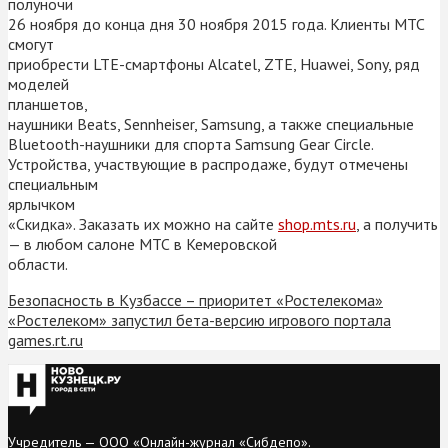
полуночи
26 ноября до конца дня 30 ноября 2015 года. Клиенты МТС
смогут
приобрести LTE-смартфоны Alcatel, ZTE, Huawei, Sony, ряд
моделей
планшетов,
наушники Beats, Sennheiser, Samsung, а также специальные
Bluetooth-наушники для спорта Samsung Gear Circle.
Устройства, участвующие в распродаже, будут отмечены
специальным
ярлычком
«Скидка». Заказать их можно на сайте
shop.mts.ru
, а получить
— в любом салоне МТС в Кемеровской
области.
Безопасность в Кузбассе – приоритет «Ростелекома»
«Ростелеком» запустил бета-версию игрового портала
games.rt.ru
Учредитель — ООО «Онлайн-журнал «Сибдепо».