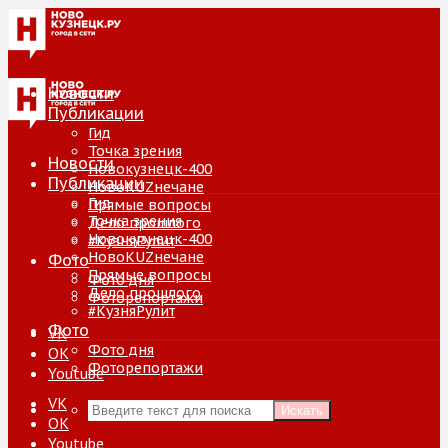
Новости
Публикации
Гид
Точка зрения
Новости
Новокузнецк-400
Публикации
НовоKUZнечане
Гид
Прямые вопросы
Точка зрения
Дело прошлого
Новокузнецк-400
#КузняРулит
НовоKUZнечане
Фото
Прямые вопросы
Фото дня
Дело прошлого
Фоторепортажи
#КузняРулит
Фото
VK
Фото дня
ОК
Фоторепортажи
Youtube
VK
Искать
ОК
Youtube