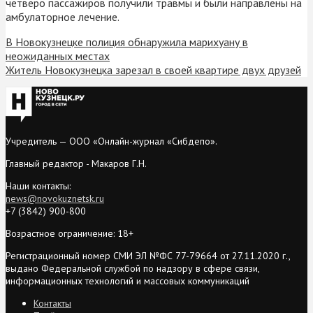
четверо пассажиров получили травмы и были направлены на
амбулаторное лечение.
В Новокузнецке полиция обнаружила марихуану в
неожиданных местах
Житель Новокузнецка зарезал в своей квартире двух друзей
Учредитель — ООО «Онлайн-журнал «Сибдепо».
Главный редактор - Макаров Г.Н.
Наши контакты:
news@novokuznetsk.ru
+7 (3842) 900-800
Возрастное ограничение: 18+
Регистрационный номер СМИ ЭЛ №ФС 77-79664 от 27.11.2020 г.,
выдано Федеральной службой по надзору в сфере связи,
информационных технологий и массовых коммуникаций
Контакты