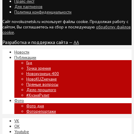
Прайс-лист
Для партнеров
Политика конфиденциальности
Сайт novokuznetsk.ru использует файлы cookie. Продолжая работу с
сайтом, Вы соглашаетесь на сбор и последующую
обработку файлов
cookie
.
Разработка и поддержка сайта —
AA
Новости
Публикации
Гид
Точка зрения
Новокузнецк-400
НовоKUZнечане
Прямые вопросы
Дело прошлого
#КузняРулит
Фото
Фото дня
Фоторепортажи
VK
ОК
Youtube