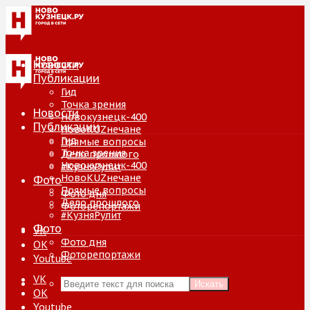
Новости
Публикации
Гид
Точка зрения
Новости
Новокузнецк-400
Публикации
НовоKUZнечане
Гид
Прямые вопросы
Точка зрения
Дело прошлого
Новокузнецк-400
#КузняРулит
НовоKUZнечане
Фото
Прямые вопросы
Фото дня
Дело прошлого
Фоторепортажи
#КузняРулит
Фото
VK
Фото дня
ОК
Фоторепортажи
Youtube
VK
Искать
ОК
Youtube