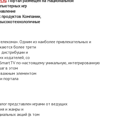
t.ru
. Портал размещен на Национальной
пьютерных игр
правление
 продуктов Компании,
 высокотехнологичные
телекома». Одним из наиболее привлекательных и
каются более трети
 дистрибуции и
х издателей, со
 SmartTV
по-настоящему уникальную, интегрированную
шаг в этом
т важным элементом
ии портала
алог представлен играми от ведущих
ия и жанры и
циальных акций (в том