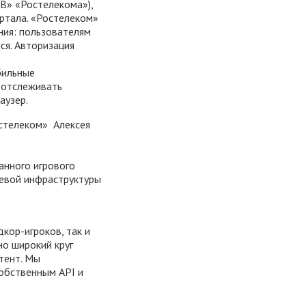
В» «Ростелекома»),
ртала. «Ростелеком»
ния: пользователям
ся. Авторизация
бильные
 отслеживать
аузер.
стелеком» Алексея
анного игрового
тевой инфраструктуры
кор-игроков, так и
но широкий круг
тент. Мы
собственным API и