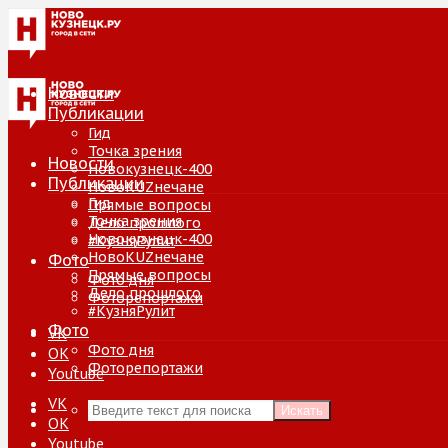
Новости
Публикации
Гид
Точка зрения
Новости
Новокузнецк-400
Публикации
НовоKUZнечане
Гид
Прямые вопросы
Точка зрения
Дело прошлого
Новокузнецк-400
#КузняРулит
НовоKUZнечане
Фото
Прямые вопросы
Фото дня
Дело прошлого
Фоторепортажи
#КузняРулит
Фото
VK
Фото дня
ОК
Фоторепортажи
Youtube
VK
Искать
ОК
Youtube