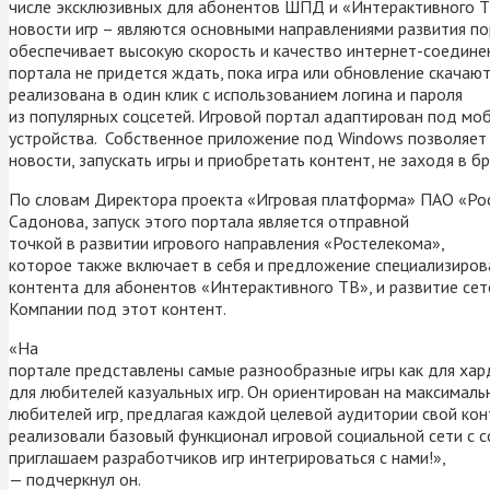
числе эксклюзивных для абонентов ШПД и «Интерактивного Т
новости игр – являются основными направлениями развития по
обеспечивает высокую скорость и качество интернет-соедине
портала не придется ждать, пока игра или обновление скачают
реализована в один клик с использованием логина и пароля
из популярных соцсетей. Игровой портал адаптирован под мо
устройства. Собственное приложение под Windows позволяет
новости, запускать игры и приобретать контент, не заходя в бр
По словам Директора проекта «Игровая платформа» ПАО «Ро
Садонова, запуск этого портала является отправной
точкой в развитии игрового направления «Ростелекома»,
которое также включает в себя и предложение специализиров
контента для абонентов «Интерактивного ТВ», и развитие се
Компании под этот контент.
«На
портале представлены самые разнообразные игры как для хард
для любителей казуальных игр. Он ориентирован на максималь
любителей игр, предлагая каждой целевой аудитории свой кон
реализовали базовый функционал игровой социальной сети с 
приглашаем разработчиков игр интегрироваться с нами!»,
— подчеркнул он.