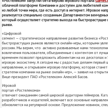
«
Ростелеком» запустил бета-версию игрового портала
Games.r
облачной платформе Компании и доступен для любителей ком
из любой точки мира, где есть доступ в интернет. Игровое на
реализуется специально созданным Департаментом венчурных
который осуществляет стратегию выхода на быстрорастущие
рынки.
«Цифровой
сегмент — стратегическое направление развития бизнеса «Рос
быстрорастущих рынков являются онлайн-игры, которыми увле
россиян. Мы верим, что активно развиваемые нами технологии
вовлечения пользователя, объединенные с контентом от лучши
временем позволят предложить абонентам на их десктопах и
игровую экосистему. А сегодня мы с радостью делаем первый 
направлении, и открываем игровую платформу, которая стане
стратегии компании на рынке онлайн-игр», — заявил на открыт
Вице-президент ПАО «Ростелеком» Алексей Басов.
Игровой
портал «Ростелекома»
отвечает ожиданиям самой широкой аудитории геймеров. Кат
разработчиков и издателей, включает все основные направлен
обновляется на регулярной основе. Предложение новинок, спе