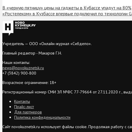
В «черную пятницу» цены на гаджеты в Кубассе упадут на 80%
«Ростелеком» в Кузбассе впервые подключил по технологии 
Учредитель — ООО «Онлайн-журнал «Сибдепо».
Главный редактор - Макаров Г.Н.
Наши контакты:
news@novokuznetsk.ru
+7 (3842) 900-800
Возрастное ограничение: 18+
Регистрационный номер СМИ ЭЛ №ФС 77-79664 от 27.11.2020 г., выд
Контакты
Прайс-лист
Для партнеров
Политика конфиденциальности
Сайт novokuznetsk.ru использует файлы cookie. Продолжая работу с 