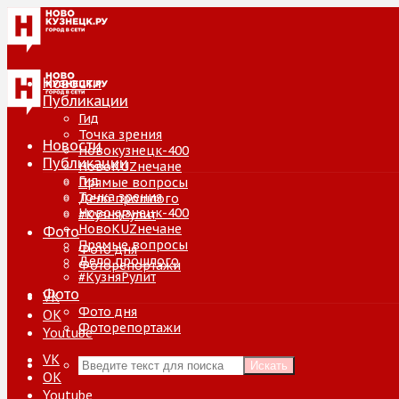
Новости
Публикации
Гид
Точка зрения
Новости
Новокузнецк-400
Публикации
НовоKUZнечане
Гид
Прямые вопросы
Точка зрения
Дело прошлого
Новокузнецк-400
#КузняРулит
НовоKUZнечане
Фото
Прямые вопросы
Фото дня
Дело прошлого
Фоторепортажи
#КузняРулит
Фото
VK
Фото дня
ОК
Фоторепортажи
Youtube
VK
Искать
ОК
Youtube