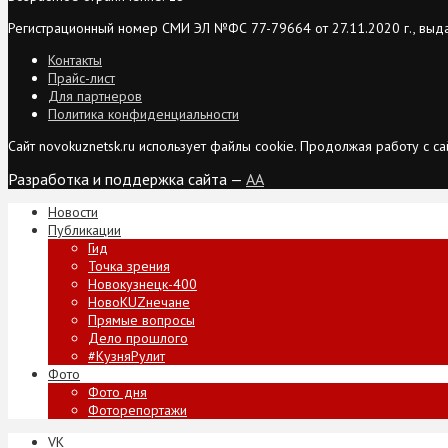
Регистрационный номер СМИ ЭЛ №ФС 77-79664 от 27.11.2020 г., выд
Контакты
Прайс-лист
Для партнеров
Политика конфиденциальности
Сайт novokuznetsk.ru использует файлы cookie. Продолжая работу с 
Разработка и поддержка сайта —
AA
Новости
Публикации
Гид
Точка зрения
Новокузнецк-400
НовоKUZнечане
Прямые вопросы
Дело прошлого
#КузняРулит
Фото
Фото дня
Фоторепортажи
VK