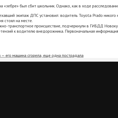
а «зебре» был сбит школьник. Однако, как в ходе расследовани
хавший экипаж ДПС установил: водитель Toyota Prado никого 
я стоял на месте.
ожно-транспортное происшествие, подчеркнули в ГИБДД Новоку
етензий к водителю внедорожника. Первоначальная информация 
 — его машина сгорела, еще одна пострадала