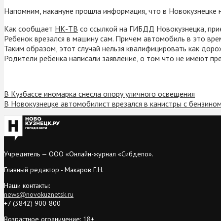
Напомним, накануне прошла информация, что в Новокузнецке н
Как сообщает
НК-ТВ
со ссылкой на ГИБДД Новокузнецка, прие
Ребенок врезался в машину сам. Причем автомобиль в это врем
Таким образом, этот случай нельзя квалифицировать как дор
Родители ребенка написали заявление, о том что не имеют пр
В Кузбассе иномарка снесла опору уличного освещения
В Новокузнецке автомобилист врезался в канистры с бензином
Учредитель — ООО «Онлайн-журнал «Сибдепо».
Главный редактор - Макаров Г.Н.
Наши контакты:
news@novokuznetsk.ru
+7 (3842) 900-800
Возрастное ограничение: 18+