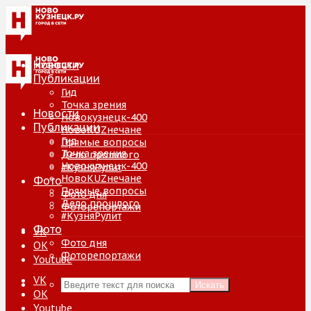
Новости
Публикации
Гид
Точка зрения
Новости
Новокузнецк-400
Публикации
НовоKUZнечане
Гид
Прямые вопросы
Точка зрения
Дело прошлого
Новокузнецк-400
#КузняРулит
НовоKUZнечане
Фото
Прямые вопросы
Фото дня
Дело прошлого
Фоторепортажи
#КузняРулит
Фото
VK
Фото дня
ОК
Фоторепортажи
Youtube
VK
Искать
ОК
Youtube