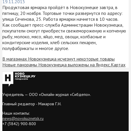
19.11.2015
Продуктовая ярмарка пройдёт в Новокузнецке завтра, в
пятницу, 20 ноября. Торговые точки развернутся по адресу:
улица Сеченова, 25. Работа ярмарки начнется в 10 часов.
Как сообщает пресс-служба Администрации Новокузнецка,
покупатели смогут приобрести свежемороженую и копченую
рыбу, молоко, мясо, яйцо, мед, овощи, колбасные и
кондитерские изделия, хлеб сельских пекарен,
полуфабрикаты и многое другое.
В магазинах Новокузнецка исчезнут некоторые товары
Новые панорамы Новокузнецка выложены на Яндекс.Картах
Учредитель — ООО «Онлайн-журнал «Сибдепо».
Главный редактор - Макаров Г.Н.
Наши контакты:
news@novokuznetsk.ru
+7 (3842) 900-800