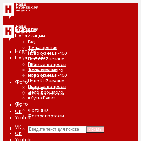
Новости
Публикации
Гид
Точка зрения
Новости
Новокузнецк-400
Публикации
НовоKUZнечане
Гид
Прямые вопросы
Точка зрения
Дело прошлого
Новокузнецк-400
#КузняРулит
НовоKUZнечане
Фото
Прямые вопросы
Фото дня
Дело прошлого
Фоторепортажи
#КузняРулит
Фото
VK
Фото дня
ОК
Фоторепортажи
Youtube
VK
Искать
ОК
Youtube