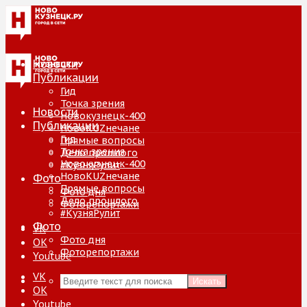
Новости
Публикации
Гид
Точка зрения
Новости
Новокузнецк-400
Публикации
НовоKUZнечане
Гид
Прямые вопросы
Точка зрения
Дело прошлого
Новокузнецк-400
#КузняРулит
НовоKUZнечане
Фото
Прямые вопросы
Фото дня
Дело прошлого
Фоторепортажи
#КузняРулит
Фото
VK
Фото дня
ОК
Фоторепортажи
Youtube
VK
Искать
ОК
Youtube