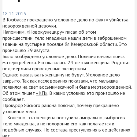
18.11.2015
В Кузбассе прекращено уголовное дело по факту убийства
новорожденной девочки.
Напомним,
«Новокузнецк.ру»
писал об этом
происшествии, тело младенца нашли дети в заброшенном
здании на пустыре в поселке Яя Кемеровской области. Это
произошло 29 августа.
Было возбуждено уголовное дело. Полиция начала поиск
матери ребенка. Ею оказалась 24-летняя женщина. Родство
подтвердили проведенные экспертизы.
Однако наказывать женщину не будут. Уголовное дело
закрыто. Так как исследования показали, что малышка
появился на свет восьмимесячной и была мертворожденной.
Об этом пишет
«КП»
. В каких условиях это произошло не
сообщает.
Прокурор Яйского района пояснил, почему прекращено
уголовное дело:
— Конечно, эта женщина поступила аморально, выбросив
тело младенца, а не похоронив его, как полагается в
подобных случаях. Но состава преступления в ее действиях
нет.