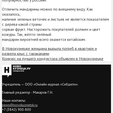
Отличить мандарины можно по внешнему виду. Как
оказалось,
наличие зеленых веточек и листьев не является показателем
с дерева какой страны
сорван фрукт. Насторожить покупателей должен и цвет
кожуры. Так, жёлто-зелёный
мандарин вероятней всего окажется китайским.
В Новокузнецке женщина вырыла погреб в квартире и
развела крыс с тараканами
Конкурс на лучшего кондуктора объявлен в Новокузнецке
Учредитель — ООО «Онлайн-журнал «Сибдепо».
Главный редактор - Макаров Г.Н.
Наши контакты:
news@novokuznetsk.ru
+7 (3842) 900-800