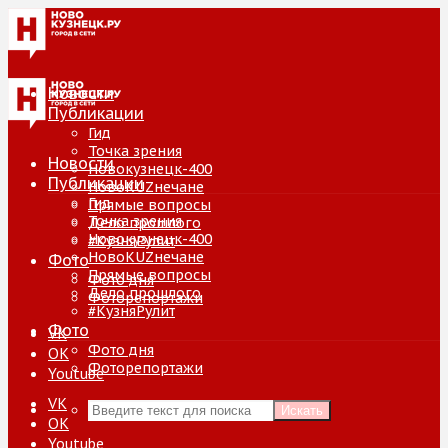
Новости
Публикации
Гид
Точка зрения
Новости
Новокузнецк-400
Публикации
НовоKUZнечане
Гид
Прямые вопросы
Точка зрения
Дело прошлого
Новокузнецк-400
#КузняРулит
НовоKUZнечане
Фото
Прямые вопросы
Фото дня
Дело прошлого
Фоторепортажи
#КузняРулит
Фото
VK
Фото дня
ОК
Фоторепортажи
Youtube
VK
Искать
ОК
Youtube