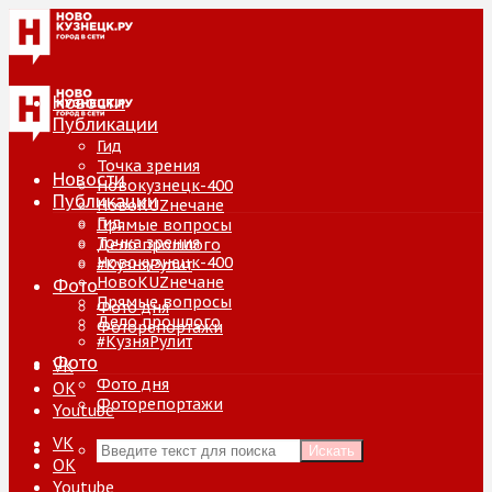
Новости
Публикации
Гид
Точка зрения
Новости
Новокузнецк-400
Публикации
НовоKUZнечане
Гид
Прямые вопросы
Точка зрения
Дело прошлого
Новокузнецк-400
#КузняРулит
НовоKUZнечане
Фото
Прямые вопросы
Фото дня
Дело прошлого
Фоторепортажи
#КузняРулит
Фото
VK
Фото дня
ОК
Фоторепортажи
Youtube
VK
Искать
ОК
Youtube