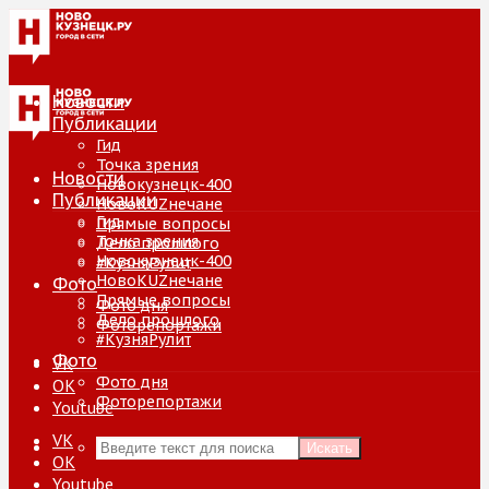
Новости
Публикации
Гид
Точка зрения
Новости
Новокузнецк-400
Публикации
НовоKUZнечане
Гид
Прямые вопросы
Точка зрения
Дело прошлого
Новокузнецк-400
#КузняРулит
НовоKUZнечане
Фото
Прямые вопросы
Фото дня
Дело прошлого
Фоторепортажи
#КузняРулит
Фото
VK
Фото дня
ОК
Фоторепортажи
Youtube
VK
Искать
ОК
Youtube