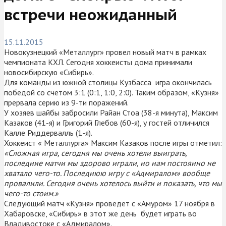
встречи неожиданный
15.11.2015
Новокузнецкий «Металлург» провел новый матч в рамках
чемпионата КХЛ. Сегодня хоккеисты дома принимали
новосибирскую «Сибирь».
Для команды из южной столицы Кузбасса игра окончилась
победой со счетом 3:1 (0:1, 1:0, 2:0). Таким образом, «Кузня»
прервала серию из 9-ти поражений.
У хозяев шайбы забросили Райан Стоа (38-я минута), Максим
Казаков (41-я) и Григорий Глебов (60-я), у гостей отличился
Калле Риддервалль (1-я).
Хоккеист « Металлурга» Максим Казаков после игры отметил:
«Сложная игра, сегодня мы очень хотели выиграть,
последние матчи мы здорово играли, но нам постоянно не
хватало чего-то. Последнюю игру с «Адмиралом» вообще
провалили. Сегодня очень хотелось выйти и показать, что мы
чего-то стоим.»
Следующий матч «Кузня» проведет с «Амуром» 17 ноября в
Хабаровске, «Сибирь» в этот же день будет играть во
Владивостоке с «Адмиралом».