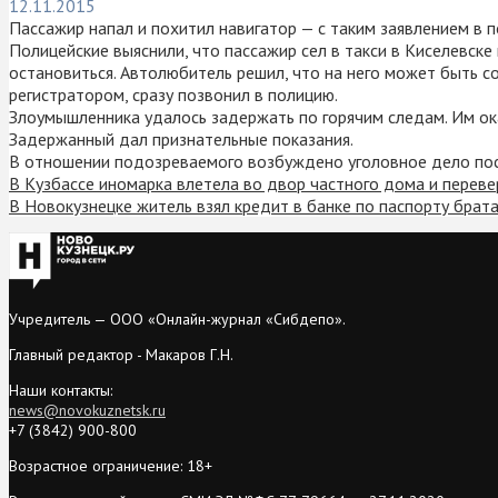
12.11.2015
Пассажир напал и похитил навигатор — с таким заявлением в 
Полицейские выяснили, что пассажир сел в такси в Киселевск
остановиться. Автолюбитель решил, что на него может быть с
регистратором, сразу позвонил в полицию.
Злоумышленника удалось задержать по горячим следам. Им ока
Задержанный дал признательные показания.
В отношении подозреваемого возбуждено уголовное дело пост
В Кузбассе иномарка влетела во двор частного дома и переве
В Новокузнецке житель взял кредит в банке по паспорту брат
Учредитель — ООО «Онлайн-журнал «Сибдепо».
Главный редактор - Макаров Г.Н.
Наши контакты:
news@novokuznetsk.ru
+7 (3842) 900-800
Возрастное ограничение: 18+