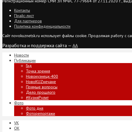
Регистрационный номер СМИ ЭЛ №ФС 77-79664 от 27.11.2020 г., выд
Контакты
Прайс-лист
Для партнеров
Политика конфиденциальности
Сайт novokuznetsk.ru использует файлы cookie. Продолжая работу с 
Разработка и поддержка сайта —
AA
Новости
Публикации
Гид
Точка зрения
Новокузнецк-400
НовоKUZнечане
Прямые вопросы
Дело прошлого
#КузняРулит
Фото
Фото дня
Фоторепортажи
VK
ОК