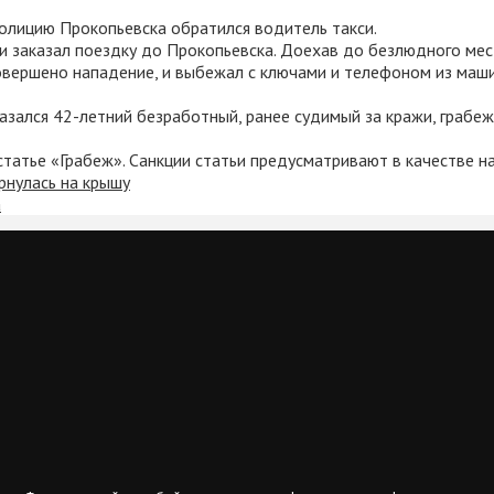
полицию Прокопьевска обратился водитель такси.
е и заказал поездку до Прокопьевска. Доехав до безлюдного ме
овершено нападение, и выбежал с ключами и телефоном из маши
зался 42-летний безработный, ранее судимый за кражи, грабеж,
атье «Грабеж». Санкции статьи предусматривают в качестве н
рнулась на крышу
а