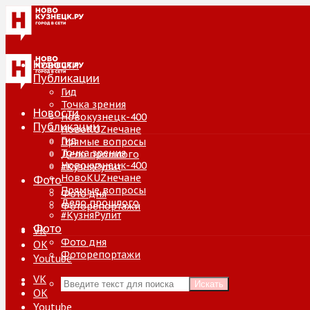
Новости
Публикации
Гид
Точка зрения
Новости
Новокузнецк-400
Публикации
НовоKUZнечане
Гид
Прямые вопросы
Точка зрения
Дело прошлого
Новокузнецк-400
#КузняРулит
НовоKUZнечане
Фото
Прямые вопросы
Фото дня
Дело прошлого
Фоторепортажи
#КузняРулит
Фото
VK
Фото дня
ОК
Фоторепортажи
Youtube
VK
Искать
ОК
Youtube