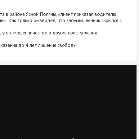
ста в районе Ясной Поляны, клиент приказал водителю
ны. Как только он увидел, что злоумышленник скрылся с
 угон, мошенничество и другие преступления.
аказания до 4 лет лишения свободы.