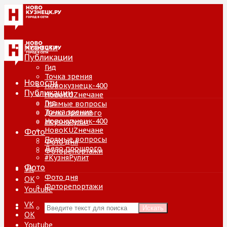
Новости
Публикации
Гид
Точка зрения
Новости
Новокузнецк-400
Публикации
НовоKUZнечане
Гид
Прямые вопросы
Точка зрения
Дело прошлого
Новокузнецк-400
#КузняРулит
НовоKUZнечане
Фото
Прямые вопросы
Фото дня
Дело прошлого
Фоторепортажи
#КузняРулит
Фото
VK
Фото дня
ОК
Фоторепортажи
Youtube
VK
Искать
ОК
Youtube