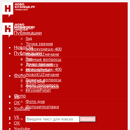
Новости
Публикации
Гид
Точка зрения
Новости
Новокузнецк-400
Публикации
НовоKUZнечане
Гид
Прямые вопросы
Точка зрения
Дело прошлого
Новокузнецк-400
#КузняРулит
НовоKUZнечане
Фото
Прямые вопросы
Фото дня
Дело прошлого
Фоторепортажи
#КузняРулит
Фото
VK
Фото дня
ОК
Фоторепортажи
Youtube
VK
Искать
ОК
Youtube