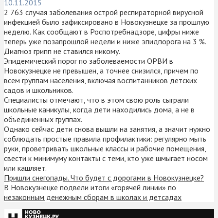
10.11.2015
2 763 случая заболевания острой респираторной вирусной
инфекцией было зафиксировано в Новокузнецке за прошлую
неделю. Как сообщают в Роспотребнадзоре, цифры ниже
теперь уже позапрошлой недели и ниже эпидпорога на 3 %.
Диагноз грипп не ставился никому.
Эпидемический порог по заболеваемости ОРВИ в
Новокузнецке не превышен, а точнее снизился, причем по
всем группам населения, включая воспитанников детских
садов и школьников.
Специалисты отмечают, что в этом свою роль сыграли
школьные каникулы, когда дети находились дома, а не в
объединенных группах.
Однако сейчас дети снова вышли на занятия, а значит нужно
соблюдать простые правила профилактики: регулярно мыть
руки, проветривать школьные классы и рабочие помещения,
свести к минимуму контакты с теми, кто уже шмыгает носом
или кашляет.
Пришли снегопады. Что будет с дорогами в Новокузнецке?
В Новокузнецке подвели итоги «горячей линии» по
незаконным денежным сборам в школах и детсадах