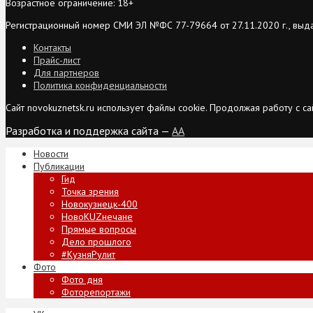
Возрастное ограничение: 18+
Регистрационный номер СМИ ЭЛ №ФС 77-79664 от 27.11.2020 г., выд
Контакты
Прайс-лист
Для партнеров
Политика конфиденциальности
Сайт novokuznetsk.ru использует файлы cookie. Продолжая работу с 
Разработка и поддержка сайта —
AA
Новости
Публикации
Гид
Точка зрения
Новокузнецк-400
НовоKUZнечане
Прямые вопросы
Дело прошлого
#КузняРулит
Фото
Фото дня
Фоторепортажи