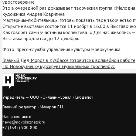
удостоверение.
Это в очередной раз доказывает творческая группа «Мелодия
художника Андрея Ковригина.
Мастерицы-любительницы готовы показать твое творчество пу
Открытие выставки состоится 11 ноября в 16.00 в Выставочном
Как говорят сами участницы коллектива: « Для нас живопись —
Выставка продлится до 12 декабря.
Фото: пресс-служба управления культуры Новокузнецка
Главный Дед Мороз в Кузбассе готовится к волшебной работе
По Новокузнецку курсирует музыкальный троллейбус
Учредитель — ООО «Онлайн-журнал «Сибдепо».
Главный редактор - Макаров Г.Н.
Наши контакты:
news@novokuznetsk.ru
+7 (3842) 900-800