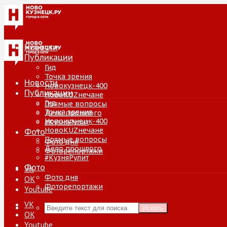
Новости
Публикации
Гид
Точка зрения
Новости
Новокузнецк-400
Публикации
НовоKUZнечане
Гид
Прямые вопросы
Точка зрения
Дело прошлого
Новокузнецк-400
#КузняРулит
НовоKUZнечане
Фото
Прямые вопросы
Фото дня
Дело прошлого
Фоторепортажи
#КузняРулит
Фото
VK
Фото дня
ОК
Фоторепортажи
Youtube
VK
Искать
ОК
Youtube